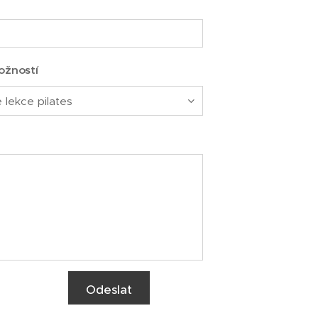
ožností
Odeslat